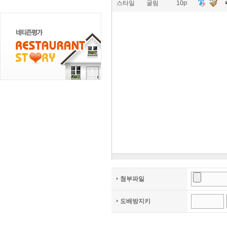
스타일
굴림
10pt
첨부파일
도배방지키