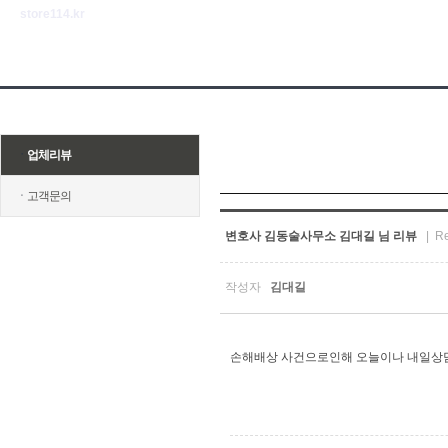
store114.kr
ㆍ
업체리뷰
ㆍ
고객문의
변호사 김동술사무소 김대길 님 리뷰
| Re
작성자
김대길
손해배상 사건으로인해 오늘이나 내일