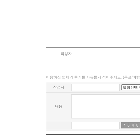
작성자
이용하신 업체의 후기를 자유롭게 적어주세요.
(욕설/비
좌석
작성자
내용
좌석
7
6
6
4
4
7
8