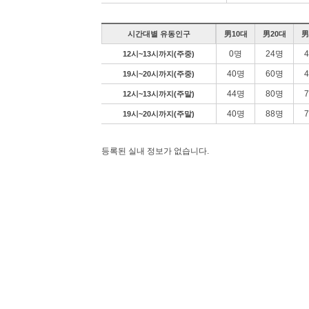
간선
지선
시간대별 유동인구
男10대
男20대
男
0명
24명
12시~13시까지(주중)
일반
간선
40명
60명
19시~20시까지(주중)
지선
44명
80명
12시~13시까지(주말)
직행
40명
88명
19시~20시까지(주말)
일반
등록된 실내 정보가 없습니다.
간선
지선
직행
일반
간선
지선
직행
광역