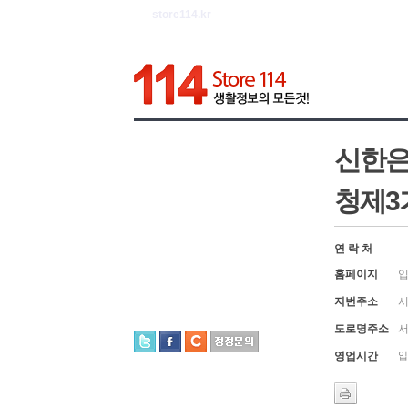
store114.kr
신한은
청제3
연 락 처
홈페이지
입
지번주소
서
도로명주소
서
영업시간
입