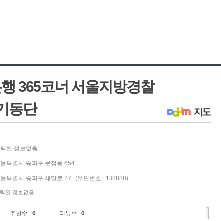
행 365코너 서울지방경찰
기동단
력된 정보없음
울특별시 송파구 문정동 654
울특별시 송파구 새말로 27 (우편번호 : 138888)
력된 정보없음.
추천수 :
0
리뷰수 :
0