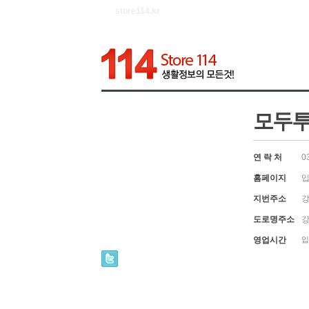
store114.kr
모두투
연 락 처
0
홈페이지
입
지번주소
강
도로명주소
강
영업시간
입