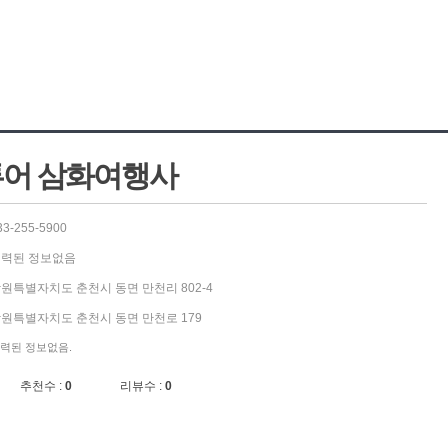
어 삼화여행사
33-255-5900
력된 정보없음
원특별자치도 춘천시 동면 만천리 802-4
원특별자치도 춘천시 동면 만천로 179
력된 정보없음.
추천수 :
0
리뷰수 :
0