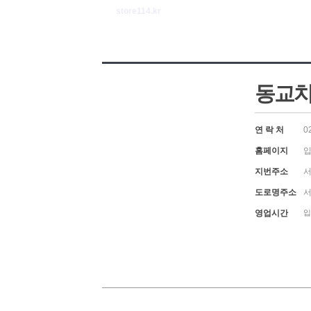
store114.kr
동교
연 락 처
0
홈페이지
입
지번주소
서
도로명주소
서
영업시간
입