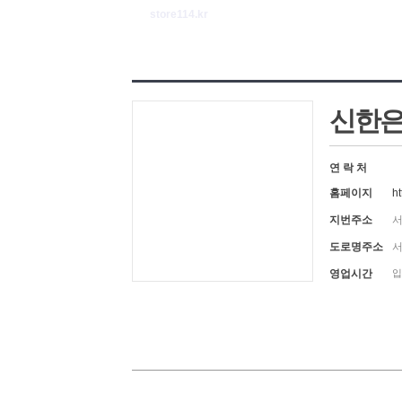
store114.kr
신한은
연 락 처
홈페이지
ht
지번주소
서
도로명주소
서
영업시간
입