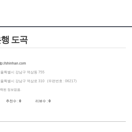
행 도곡
tp://shinhan.com
울특별시 강남구 역삼동 755
울특별시 강남구 역삼로 310 (우편번호 : 06217)
력된 정보없음.
추천수 :
0
리뷰수 :
0