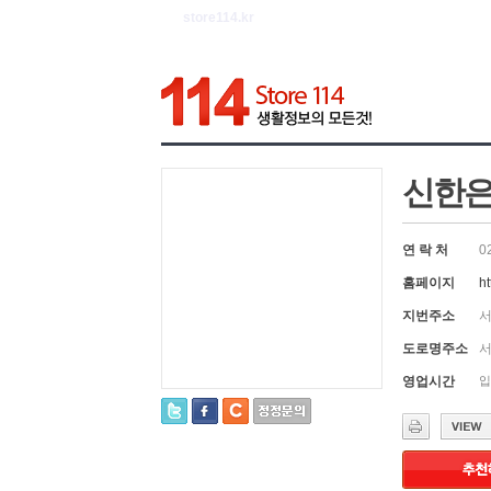
store114.kr
신한은
연 락 처
0
홈페이지
ht
지번주소
서
도로명주소
서
영업시간
입